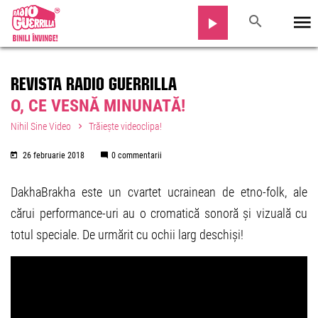
REVISTA RADIO GUERRILLA
O, CE VESNĂ MINUNATĂ!
Nihil Sine Video
Trăiește videoclipa!
26 februarie 2018
0 commentarii
DakhaBrakha este un cvartet ucrainean de etno-folk, ale
cărui performance-uri au o cromatică sonoră și vizuală cu
totul speciale. De urmărit cu ochii larg deschiși!