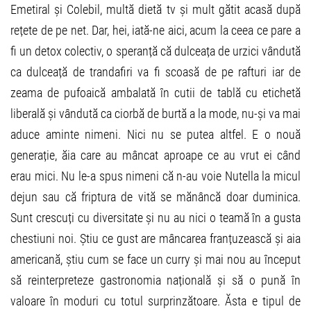
Emetiral și Colebil, multă dietă tv și mult gătit acasă după
rețete de pe net. Dar, hei, iată-ne aici, acum la ceea ce pare a
fi un detox colectiv, o speranță că dulceața de urzici vândută
ca dulceață de trandafiri va fi scoasă de pe rafturi iar de
zeama de pufoaică ambalată în cutii de tablă cu etichetă
liberală și vândută ca ciorbă de burtă a la mode, nu-și va mai
aduce aminte nimeni. Nici nu se putea altfel. E o nouă
generație, ăia care au mâncat aproape ce au vrut ei când
erau mici. Nu le-a spus nimeni că n-au voie Nutella la micul
dejun sau că friptura de vită se mănâncă doar duminica.
Sunt crescuți cu diversitate și nu au nici o teamă în a gusta
chestiuni noi. Știu ce gust are mâncarea franțuzească și aia
americană, știu cum se face un curry și mai nou au început
să reinterpreteze gastronomia națională și să o pună în
valoare în moduri cu totul surprinzătoare. Ăsta e tipul de