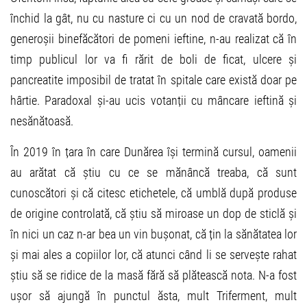
închid la gât, nu cu nasture ci cu un nod de cravată bordo,
generoșii binefăcători de pomeni ieftine, n-au realizat că în
timp publicul lor va fi rărit de boli de ficat, ulcere și
pancreatite imposibil de tratat în spitale care există doar pe
hârtie. Paradoxal și-au ucis votanții cu mâncare ieftină și
nesănătoasă.
În 2019 în țara în care Dunărea își termină cursul, oamenii
au arătat că știu cu ce se mănâncă treaba, că sunt
cunoscători și că citesc etichetele, că umblă după produse
de origine controlată, că știu să miroase un dop de sticlă și
în nici un caz n-ar bea un vin bușonat, că țin la sănătatea lor
și mai ales a copiilor lor, că atunci când li se servește rahat
știu să se ridice de la masă fără să plătească nota. N-a fost
ușor să ajungă în punctul ăsta, mult Triferment, mult