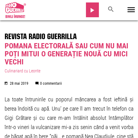
REVISTA RADIO GUERRILLA
POMANA ELECTORALĂ SAU CUM NU MAI
POȚI MITUI O GENERAȚIE NOUĂ CU MICI
VECHI
Culinariard cu Leonte
28 mai 2019
0 commentarii
La toate întrunirile cu poporul mâncarea a fost ieftină și
berea îndoită cu apă. Unu’ pe care îl am trecut în telefon ca
Gigi Grătare și cu care m-am întâlnit absolut întâmplător
într-o vineri la vulcanizare mi-a zis senin când a venit vorba
de băgat apă în bere “păi… e pomană Nea Claudiule, cine stă