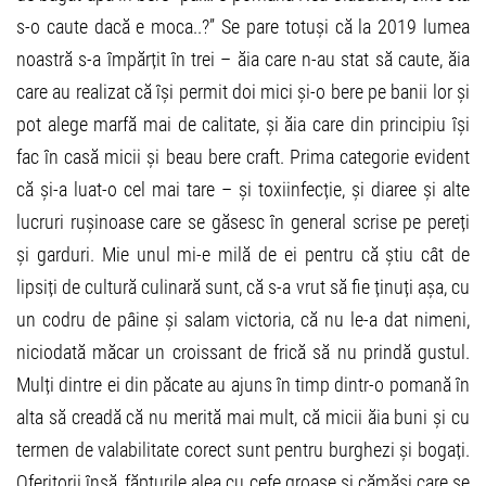
s-o caute dacă e moca..?” Se pare totuși că la 2019 lumea
noastră s-a împărțit în trei – ăia care n-au stat să caute, ăia
care au realizat că își permit doi mici și-o bere pe banii lor și
pot alege marfă mai de calitate, și ăia care din principiu își
fac în casă micii și beau bere craft. Prima categorie evident
că și-a luat-o cel mai tare – și toxiinfecție, și diaree și alte
lucruri rușinoase care se găsesc în general scrise pe pereți
și garduri. Mie unul mi-e milă de ei pentru că știu cât de
lipsiți de cultură culinară sunt, că s-a vrut să fie ținuți așa, cu
un codru de pâine și salam victoria, că nu le-a dat nimeni,
niciodată măcar un croissant de frică să nu prindă gustul.
Mulți dintre ei din păcate au ajuns în timp dintr-o pomană în
alta să creadă că nu merită mai mult, că micii ăia buni și cu
termen de valabilitate corect sunt pentru burghezi și bogați.
Oferitorii însă, făpturile alea cu cefe groase și cămăși care se