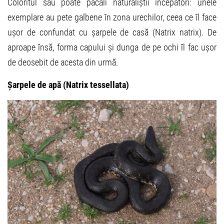
Coloritul său poate păcăli naturaliștii începători: unele
exemplare au pete galbene în zona urechilor, ceea ce îl face
ușor de confundat cu șarpele de casă (Natrix natrix). De
aproape însă, forma capului și dunga de pe ochi îl fac ușor
de deosebit de acesta din urmă.
Șarpele de apă (Natrix tessellata)