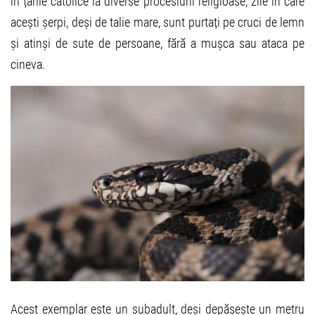
în țările catolice la diverse procesiuni religioase, zile în care
acești șerpi, deși de talie mare, sunt purtați pe cruci de lemn
și atinși de sute de persoane, fără a mușca sau ataca pe
cineva.
Acest exemplar este un subadult, deși depășește un metru