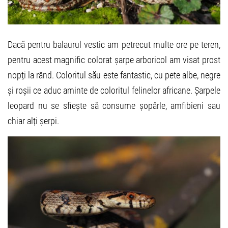
Dacă pentru balaurul vestic am petrecut multe ore pe teren,
pentru acest magnific colorat șarpe arboricol am visat prost
nopți la rând. Coloritul său este fantastic, cu pete albe, negre
și roșii ce aduc aminte de coloritul felinelor africane. Șarpele
leopard nu se sfiește să consume șopârle, amfibieni sau
chiar alți șerpi.