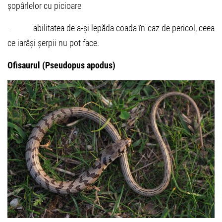
șopârlelor cu picioare
– abilitatea de a-și lepăda coada în caz de pericol, ceea
ce iarăși șerpii nu pot face.
Ofisaurul (Pseudopus apodus)