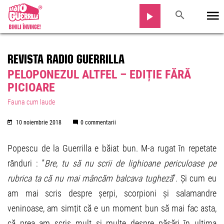
REVISTA RADIO GUERRILLA
PELOPONEZUL ALTFEL – EDIȚIE FĂRĂ
PICIOARE
Fauna cum laude
10 noiembrie 2018
0 commentarii
Popescu de la Guerrilla e băiat bun. M-a rugat în repetate
rânduri : ”
Bre, tu să nu scrii de lighioane periculoase pe
rubrica ta că nu mai mâncăm balcava tugheză
”. Și cum eu
am mai scris despre șerpi, scorpioni și salamandre
veninoase, am simțit că e un moment bun să mai fac asta,
că prea am scris mult și multe despre păsări în ultima