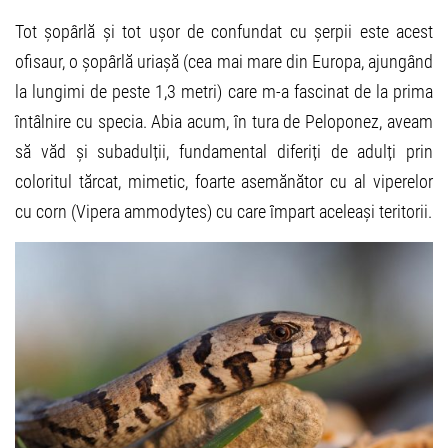
Tot șopârlă și tot ușor de confundat cu șerpii este acest
ofisaur, o șopârlă uriașă (cea mai mare din Europa, ajungând
la lungimi de peste 1,3 metri) care m-a fascinat de la prima
întâlnire cu specia. Abia acum, în tura de Peloponez, aveam
să văd și subadulții, fundamental diferiți de adulți prin
coloritul tărcat, mimetic, foarte asemănător cu al viperelor
cu corn (Vipera ammodytes) cu care împart aceleași teritorii.