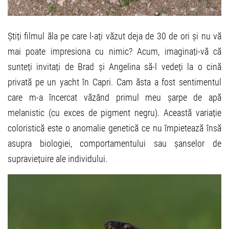
Știți filmul ăla pe care l-ați văzut deja de 30 de ori și nu vă
mai poate impresiona cu nimic? Acum, imaginați-vă că
sunteți invitați de Brad și Angelina să-l vedeți la o cină
privată pe un yacht în Capri. Cam ăsta a fost sentimentul
care m-a încercat văzând primul meu șarpe de apă
melanistic (cu exces de pigment negru). Această variație
coloristică este o anomalie genetică ce nu împietează însă
asupra biologiei, comportamentului sau șanselor de
supraviețuire ale individului.