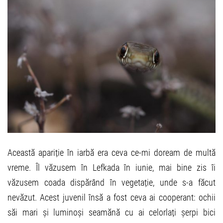
Această apariție în iarbă era ceva ce-mi doream de multă
vreme. Îl văzusem în Lefkada în iunie, mai bine zis îi
văzusem coada dispărând în vegetație, unde s-a făcut
nevăzut. Acest juvenil însă a fost ceva ai cooperant: ochii
săi mari și luminoși seamănă cu ai celorlați șerpi bici