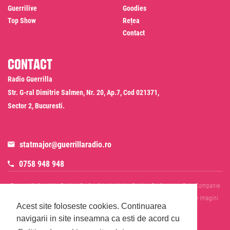
Guerrilive
Goodies
Top Show
Rețea
Contact
Contact
Radio Guerrilla
Str. G-ral Dimitrie Salmen, Nr. 20, Ap.7, Cod 021371,
Sector 2, Bucuresti.
statmajor@guerrillaradio.ro
0758 948 948
Termeni Si Conditii
Politica De Confidentialitate
Politica De Cookies
Date Companie
RADIO GUERRILLA SRL
Disclaimer SMS & WhatsApp
Informare Prelucrare Imagini
Acest site foloseste cookies.
Continuarea
Evenimente
Cod Deontologic
navigarii in site inseamna ca esti de acord cu