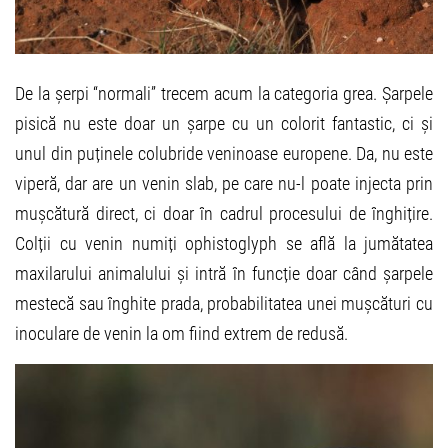
De la șerpi “normali” trecem acum la categoria grea. Șarpele
pisică nu este doar un șarpe cu un colorit fantastic, ci și
unul din puținele colubride veninoase europene. Da, nu este
viperă, dar are un venin slab, pe care nu-l poate injecta prin
mușcătură direct, ci doar în cadrul procesului de înghițire.
Colții cu venin numiți ophistoglyph se află la jumătatea
maxilarului animalului și intră în funcție doar când șarpele
mestecă sau înghite prada, probabilitatea unei mușcături cu
inoculare de venin la om fiind extrem de redusă.