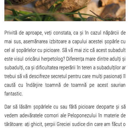
Privită de aproape, veți constata, ca și în cazul năpârcii de
mai sus, asemănarea izbitoare a capului acestei șopârle cu
cel al șopârlelor cu picioare. Să vă mai zic că acest subadult
este visul oricărui herpetolog? Diferența mare dintre adulți și
subadulți, ca și dificultatea reperării în teren a subadulților ar
trebui să vă descifreze secretul pentru care mulți pasionați îl
caută cu îndârjire toamnă de toamnă pe acest saurian
fantastic.
Dar să lăsăm șopârlele cu sau fără picioare deoparte și să
vedem adevăratele comori ale Peloponezului în materie de
târâtoare: ați ghicit, șerpii Greciei sudice din care am făcut o