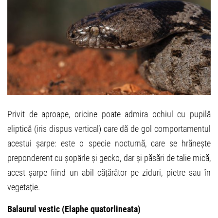
Privit de aproape, oricine poate admira ochiul cu pupilă
eliptică (iris dispus vertical) care dă de gol comportamentul
acestui șarpe: este o specie nocturnă, care se hrănește
preponderent cu șopârle și gecko, dar și păsări de talie mică,
acest șarpe fiind un abil cățărător pe ziduri, pietre sau în
vegetație.
Balaurul vestic (Elaphe quatorlineata)