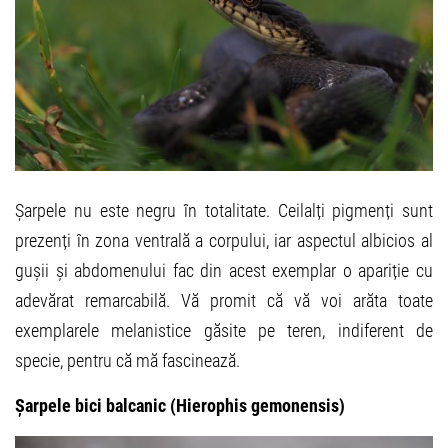
Șarpele nu este negru în totalitate. Ceilalți pigmenți sunt
prezenți în zona ventrală a corpului, iar aspectul albicios al
gușii și abdomenului fac din acest exemplar o apariție cu
adevărat remarcabilă. Vă promit că vă voi arăta toate
exemplarele melanistice găsite pe teren, indiferent de
specie, pentru că mă fascinează.
Șarpele bici balcanic (Hierophis gemonensis)