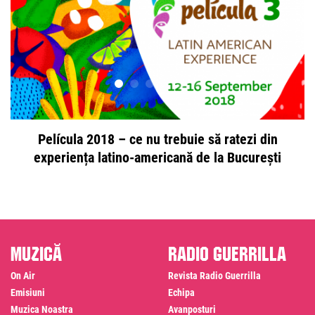
Película 2018 – ce nu trebuie să ratezi din
experiența latino-americană de la București
Muzică
Radio Guerrilla
On Air
Revista Radio Guerrilla
Emisiuni
Echipa
Muzica Noastra
Avanposturi