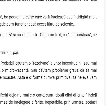
, ba poate fi o carte care va fi înțeleasă sau îndrăgită mult
știe cum funcționează acest filtru de selecție…
nează şi nu noi pe ele. Citim un text, ca ăsta bunăoară, ne
 mai zic, păi…
Probabil căutăm o ”rezolvare” a unor incertitudini, sau mai
e, o micro-vacanță. Sau căutăm probleme grave, ca să mai
e noastre. Asta e o formă cumva primitivă, să ne evaluăm
iferiți deja nu mai e o carte, sunt două cărți diferite fiindcă
e de înțelegere diferite, irepetabile, prin urmare, aceiași