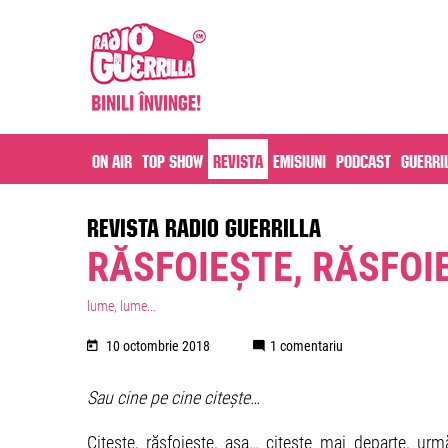
On air
Top Show
Revista
Emisiuni
Podcast
Guerri
REVISTA RADIO GUERRILLA
RĂSFOIEȘTE, RĂSFOI
lume, lume...
10 octombrie 2018
1 comentariu
Sau cine pe cine citește…
Citeşte, răsfoiește, aşa… citeşte mai departe, ur