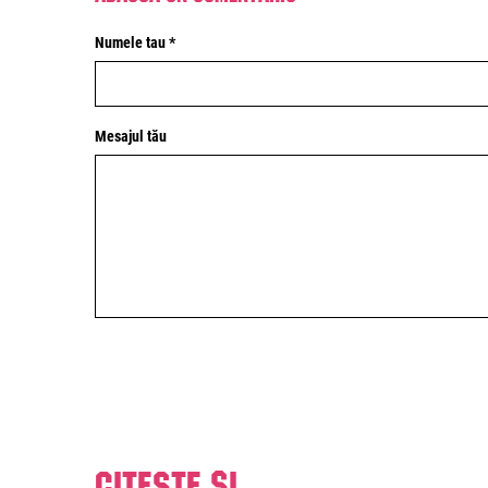
Numele tau *
Mesajul tău
Citeste și