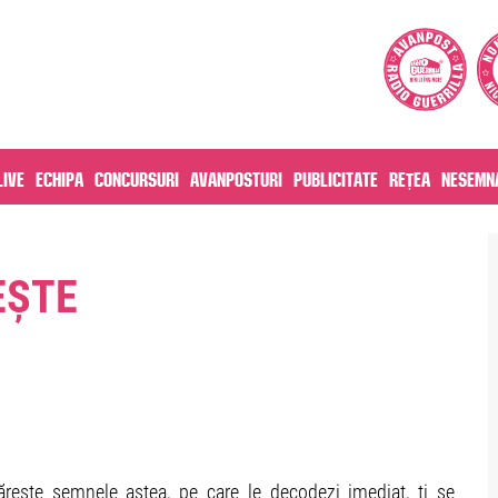
live
Echipa
Concursuri
Avanposturi
Publicitate
Rețea
Nesemna
EȘTE
măreşte semnele astea, pe care le decodezi imediat, ți se