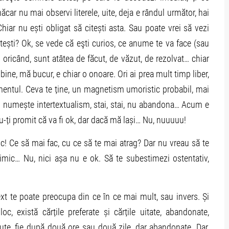
ăcar nu mai observi literele, uite, deja e rândul următor, hai
Chiar nu ești obligat să citești asta. Sau poate vrei să vezi
tești? Ok, se vede că eşti curios, ce anume te va face (sau
 oricând, sunt atâtea de făcut, de văzut, de rezolvat… chiar
 bine, mă bucur, e chiar o onoare. Ori ai prea mult timp liber,
rimentul. Ceva te ține, un magnetism umoristic probabil, mai
ai numește intertextualism, stai, stai, nu abandona… Acum e
nu-ți promit că va fi ok, dar dacă mă lași… Nu, nuuuuu!
nic! Ce să mai fac, cu ce să te mai atrag? Dar nu vreau să te
imic… Nu, nici așa nu e ok. Să te subestimezi ostentativ,
xt te poate preocupa din ce în ce mai mult, sau invers. Și
c, există cărțile preferate și cărțile uitate, abandonate,
te, fie după două ore sau două zile, dar abandonate. Dar,