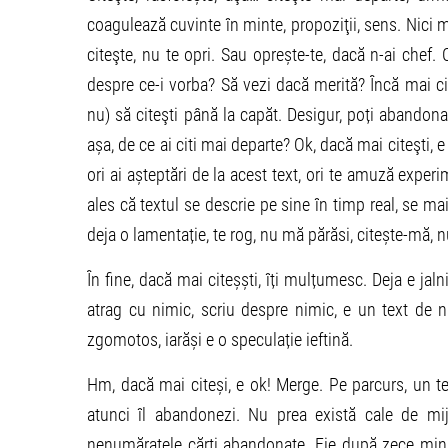
coagulează cuvinte în minte, propoziţii, sens. Nici m
citeşte, nu te opri. Sau oprește-te, dacă n-ai chef. 
despre ce-i vorba? Să vezi dacă merită? Încă mai ci
nu) să citeşti până la capăt. Desigur, poți abandona
așa, de ce ai citi mai departe? Ok, dacă mai citeşti, e
ori ai așteptări de la acest text, ori te amuză expe
ales că textul se descrie pe sine în timp real, se m
deja o lamentație, te rog, nu mă părăsi, citește-mă, 
În fine, dacă mai citeșști, îți mulțumesc. Deja e jal
atrag cu nimic, scriu despre nimic, e un text de n
zgomotos, iarăși e o speculație ieftină.
Hm, dacă mai citeși, e ok! Merge. Pe parcurs, un te
atunci îl abandonezi. Nu prea există cale de mijlo
nenumăratele cărţi abandonate. Fie după zece minu