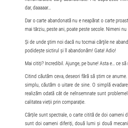
dar, daaaaar…
Dar o carte abandonată nu e neapărat o carte proastă
mai târziu, peste ani, poate peste secole. Nimeni nu 
Și de unde ştim noi dacă nu tocmai cărţile ne abando
podidește sictirul și îl abandonăm! Gata! Adio!
Mai citiți? Incredibil. Ajunge, pe bune! Asta e… ce să
Citind căutăm ceva, deseori fără să știm ce anume. 
simplu, căutăm o uitare de sine. O simplă evadar
realizăm odată cât de neînsemnate sunt problemel
calitatea vieții prin comparație.
Cărțile sunt spectrale, o carte citită de doi oameni d
sunt doi oameni diferiți, două lumi și două mecanims