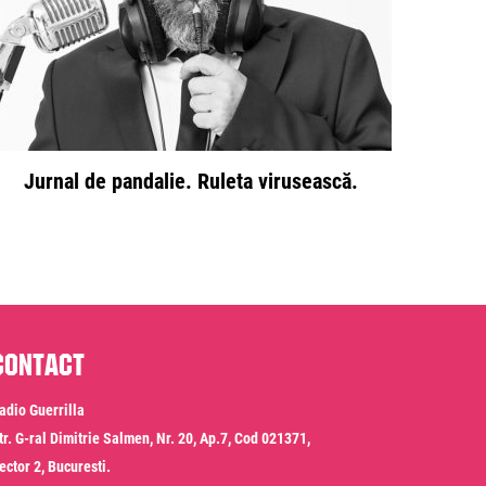
Jurnal de pandalie. Ruleta virusească.
Contact
adio Guerrilla
tr. G-ral Dimitrie Salmen, Nr. 20, Ap.7, Cod 021371,
ector 2, Bucuresti.