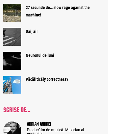
27 secunde de… slow rage against the
machine!
Dai, ai!
Neuronul de luni
Păcăliticăly correctness?
SCRISE DE...
Adrian Andrei
Producător de muzică. Muzician al