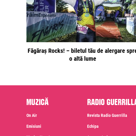
Făgăraș Rocks! – biletul tău de alergare spr
o altă lume
Muzică
Radio Guerrill
On Air
Revista Radio Guerrilla
Emisiuni
Echipa