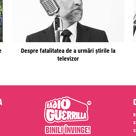
e
Despre fatalitatea de a urmări știrile la
televizor
a
R
S
S