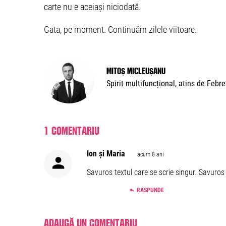
carte nu e aceiași niciodată.
Gata, pe moment. Continuăm zilele viitoare.
Mitoș Micleușanu
Spirit multifuncțional, atins de Febr
1 comentariu
Ion și Maria
acum 8 ani
Savuros textul care se scrie singur. Savuros și
RASPUNDE
Adaugă un comentariu