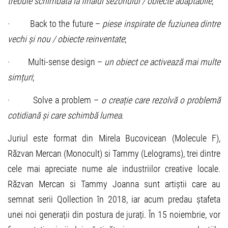
trebuie schimbată la finalul sezonului / obiecte adaptabile
;
· Back to the future –
piese inspirate de fuziunea dintre
vechi și nou / obiecte reinventate
;
· Multi-sense design –
un obiect ce activează mai multe
simțuri
;
· Solve a problem –
o creație care rezolvă o problemă
cotidiană și care schimbă lumea
.
Juriul este format din Mirela Bucovicean (Molecule F),
Răzvan Mercan (Monocult) si Tammy (Lelograms), trei dintre
cele mai apreciate nume ale industriilor creative locale.
Răzvan Mercan si Tammy Joanna sunt artiștii care au
semnat serii Qollection în 2018, iar acum predau ștafeta
unei noi generații din postura de jurați. În 15 noiembrie, vor