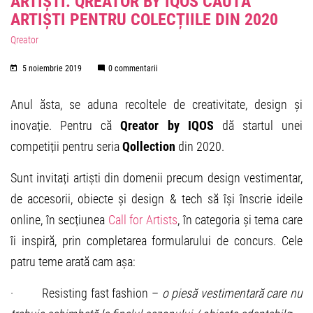
ARTIȘTI: QREATOR BY IQOS CAUTĂ
ARTIȘTI PENTRU COLECȚIILE DIN 2020
Qreator
5 noiembrie 2019
0 commentarii
Anul ăsta, se aduna recoltele de creativitate, design și
inovație. Pentru că
Qreator by IQOS
dă startul unei
competiții pentru seria
Qollection
din 2020.
Sunt invitați artiști din domenii precum design vestimentar,
de accesorii, obiecte și design & tech să își înscrie ideile
online, în secțiunea
Call for Artists
, în categoria și tema care
îi inspiră, prin completarea formularului de concurs. Cele
patru teme arată cam așa:
· Resisting fast fashion –
o piesă vestimentară care nu