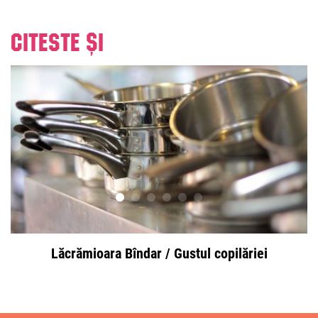
Citeste și
Lăcrămioara Bîndar / Gustul copilăriei