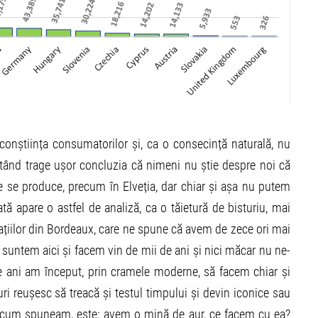
onștiința consumatorilor și, ca o consecință naturală, nu
putând trage ușor concluzia că nimeni nu știe despre noi că
 se produce, precum în Elveția, dar chiar și așa nu putem
tă apare o astfel de analiză, ca o tăietură de bisturiu, mai
ațiilor din Bordeaux, care ne spune că avem de zece ori mai
ă suntem aici și facem vin de mii de ani și nici măcar nu ne-
de ani am început, prin cramele moderne, să facem chiar și
uri reușesc să treacă și testul timpului și devin iconice sau
pă cum spuneam, este: avem o mină de aur, ce facem cu ea?