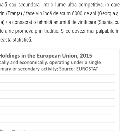
pală sau secundară. Într-o lume ultra competitivă, în care
 vin (Franța) / face vin încă de acum 6000 de ani (Georgia și
ia) / a consacrat o tehnică anumită de vinificare (Spania, cu
e a ne promova prin tradiție. Și ce dovezi mai palpabile în
eastă statistică.