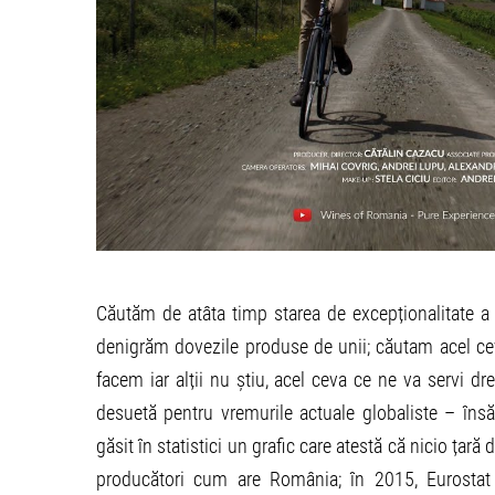
Căutăm de atâta timp starea de excepționalitate a 
denigrăm dovezile produse de unii; căutam acel cev
facem iar alții nu știu, acel ceva ce ne va servi d
desuetă pentru vremurile actuale globaliste – îns
găsit în statistici un grafic care atestă că nicio țară
producători cum are România; în 2015, Eurosta