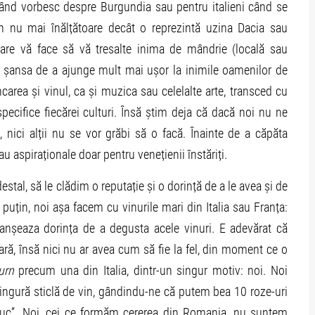
când vorbesc despre Burgundia sau pentru italieni când se
n nu mai înălțătoare decât o reprezintă uzina Dacia sau
are vă face să vă tresalte inima de mândrie (locală sau
u șansa de a ajunge mult mai ușor la inimile oamenilor de
carea și vinul, ca și muzica sau celelalte arte, transced cu
 specifice fiecărei culturi. Însă știm deja că dacă noi nu ne
, nici alții nu se vor grăbi să o facă. Înainte de a căpăta
u aspiraționale doar pentru venețienii înstăriți.
tal, să le clădim o reputație și o dorință de a le avea și de
el puțin, noi așa facem cu vinurile mari din Italia sau Franța:
lanșeaza dorința de a degusta acele vinuri. E adevărat că
fară, însă nici nu ar avea cum să fie la fel, din moment ce o
urn
precum una din Italia, dintr-un singur motiv: noi. Noi
ingură sticlă de vin, gândindu-ne că putem bea 10 roze-uri
butuc”. Noi, cei ce formăm cererea din Romania, nu suntem