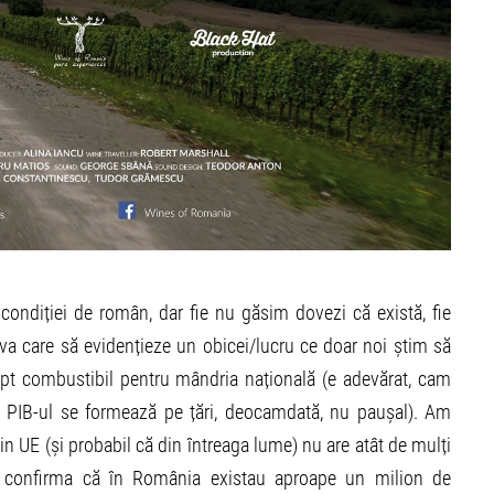
condiției de român, dar fie nu găsim dovezi că există, fie
a care să evidențieze un obicei/lucru ce doar noi știm să
rept combustibil pentru mândria națională (e adevărat, cam
ă PIB-ul se formează pe țări, deocamdată, nu paușal). Am
 din UE (și probabil că din întreaga lume) nu are atât de mulți
t confirma că în România existau aproape un milion de