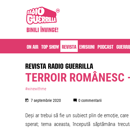
On air
Top Show
Revista
Emisiuni
Podcast
Guerri
REVISTA RADIO GUERRILLA
TERROIR ROMÂNESC –
#winewithme
7 septembrie 2020
0 commentarii
Deși ar trebui să fie un subiect plin de emoție, car
sperat; tema aceasta, începută săptămâna trecută