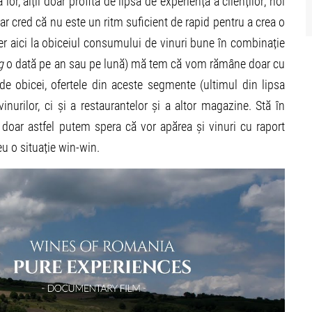
or, alții doar profită de lipsa de experiență a clienților; noi
ar cred că nu este un ritm suficient de rapid pentru a crea o
r aici la obiceiul consumului de vinuri bune în combinație
g
o dată pe an sau pe lună) mă tem că vom rămâne doar cu
 de obicei, ofertele din aceste segmente (ultimul din lipsa
vinurilor, ci și a restaurantelor și a altor magazine. Stă în
doar astfel putem spera că vor apărea și vinuri cu raport
u o situație win-win.