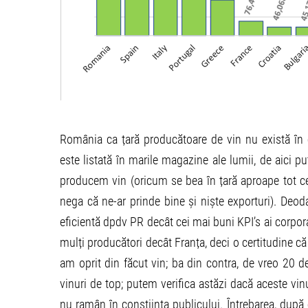
România ca țară producătoare de vin nu există în c
este listată în marile magazine ale lumii, de aici 
producem vin (oricum se bea în țară aproape tot ce
nega că ne-ar prinde bine și niște exporturi). Deoda
eficientă dpdv PR decât cei mai buni KPI’s ai corpor
mulți producători decât Franța, deci o certitudine c
am oprit din făcut vin; ba din contra, de vreo 20 
vinuri de top; putem verifica astăzi dacă aceste vin
nu ramân în conștiința publicului. Întrebarea, du