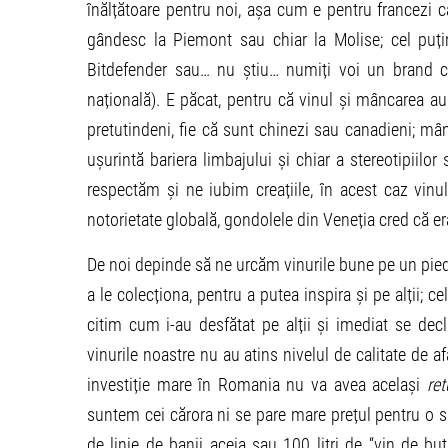
înălțătoare pentru noi, așa cum e pentru francezi 
gândesc la Piemont sau chiar la Molise; cel puți
Bitdefender sau… nu știu… numiți voi un brand c
națională). E păcat, pentru că vinul și mâncarea a
pretutindeni, fie că sunt chinezi sau canadieni; mân
ușurintă bariera limbajului și chiar a stereotipiilor
respectăm și ne iubim creațiile, în acest caz vinul
notorietate globală, gondolele din Veneția cred că era
De noi depinde să ne urcăm vinurile bune pe un piedes
a le colecționa, pentru a putea inspira și pe alții; c
citim cum i-au desfătat pe alții și imediat se dec
vinurile noastre nu au atins nivelul de calitate de a
investiție mare în Romania nu va avea același
ret
suntem cei cărora ni se pare mare prețul pentru o s
de linie de banii aceia sau 100 litri de “vin de 