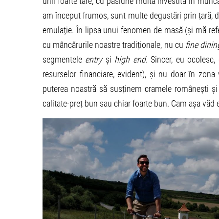
unii foarte tare, cu pasiune multă investită în munca l
am început frumos, sunt multe degustări prin țară, d
emulație. În lipsa unui fenomen de masă (și mă refe
cu mâncărurile noastre tradiționale, nu cu
fine dinin
segmentele
entry
și
high end
. Sincer, eu ocolesc,
resurselor financiare, evident), și nu doar în zona 
puterea noastră să susținem cramele românești și 
calitate-preț bun sau chiar foarte bun. Cam așa văd e