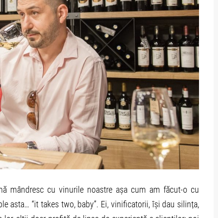
 mă mândresc cu vinurile noastre așa cum am făcut-o cu
e asta… “it takes two, baby”. Ei, vinificatorii, își dau silința,