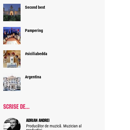
Second best
Pampering
#siciliabedda
Argentina
SCRISE DE...
Adrian Andrei
Producător de muzică. Muzician al