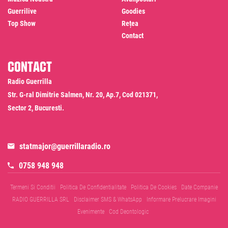
Guerrilive
Goodies
Top Show
Rețea
Contact
Contact
Radio Guerrilla
Str. G-ral Dimitrie Salmen, Nr. 20, Ap.7, Cod 021371,
Sector 2, Bucuresti.
statmajor@guerrillaradio.ro
0758 948 948
Termeni Si Conditii
Politica De Confidentialitate
Politica De Cookies
Date Companie
RADIO GUERRILLA SRL
Disclaimer SMS & WhatsApp
Informare Prelucrare Imagini
Evenimente
Cod Deontologic