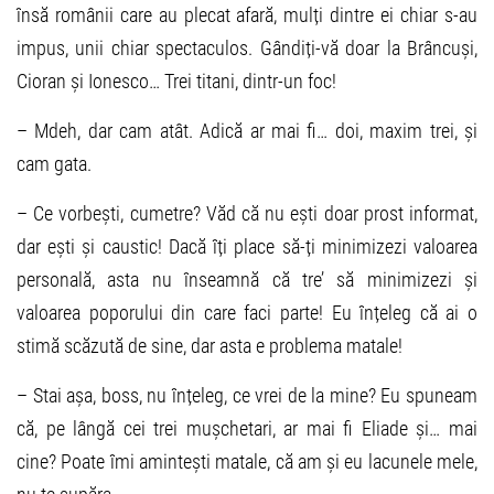
însă românii care au plecat afară, mulți dintre ei chiar s-au
impus, unii chiar spectaculos. Gândiți-vă doar la Brâncuși,
Cioran și Ionesco… Trei titani, dintr-un foc!
– Mdeh, dar cam atât. Adică ar mai fi… doi, maxim trei, și
cam gata.
– Ce vorbești, cumetre? Văd că nu ești doar prost informat,
dar ești și caustic! Dacă îți place să-ți minimizezi valoarea
personală, asta nu înseamnă că tre’ să minimizezi și
valoarea poporului din care faci parte! Eu înțeleg că ai o
stimă scăzută de sine, dar asta e problema matale!
– Stai așa, boss, nu înțeleg, ce vrei de la mine? Eu spuneam
că, pe lângă cei trei mușchetari, ar mai fi Eliade și… mai
cine? Poate îmi amintești matale, că am și eu lacunele mele,