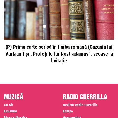
(P) Prima carte scrisă în limba română (Cazania lui
I
Varlaam) și „Profețiile lui Nostradamus”, scoase la
licitație
Muzică
Radio Guerrilla
On Air
Revista Radio Guerrilla
Emisiuni
Echipa
Muzica Noastra
Avanposturi