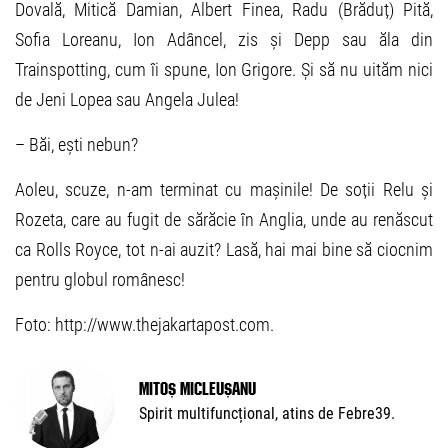
Dovală, Mitică Damian, Albert Finea, Radu (Brăduț) Pită,
Sofia Loreanu, Ion Adâncel, zis și Depp sau ăla din
Trainspotting, cum îi spune, Ion Grigore. Și să nu uităm nici
de Jeni Lopea sau Angela Julea!
– Băi, ești nebun?
Aoleu, scuze, n-am terminat cu mașinile! De soții Relu și
Rozeta, care au fugit de sărăcie în Anglia, unde au renăscut
ca Rolls Royce, tot n-ai auzit? Lasă, hai mai bine să ciocnim
pentru globul românesc!
Foto: http://www.thejakartapost.com.
Mitoș Micleușanu
Spirit multifuncțional, atins de Febre39.