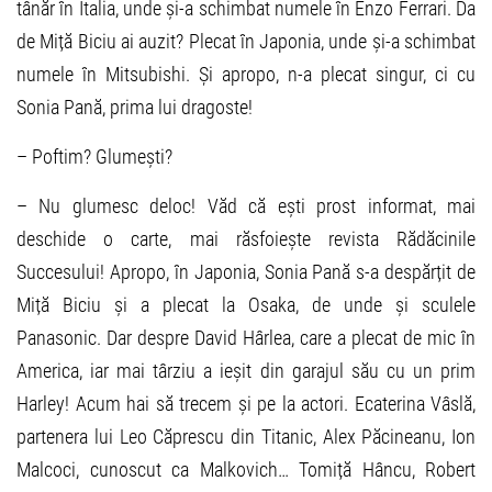
tânăr în Italia, unde și-a schimbat numele în Enzo Ferrari. Da
de Miță Biciu ai auzit? Plecat în Japonia, unde și-a schimbat
numele în Mitsubishi. Și apropo, n-a plecat singur, ci cu
Sonia Pană, prima lui dragoste!
– Poftim? Glumești?
– Nu glumesc deloc! Văd că ești prost informat, mai
deschide o carte, mai răsfoiește revista Rădăcinile
Succesului! Apropo, în Japonia, Sonia Pană s-a despărțit de
Miță Biciu și a plecat la Osaka, de unde și sculele
Panasonic. Dar despre David Hârlea, care a plecat de mic în
America, iar mai târziu a ieșit din garajul său cu un prim
Harley! Acum hai să trecem și pe la actori. Ecaterina Vâslă,
partenera lui Leo Căprescu din Titanic, Alex Păcineanu, Ion
Malcoci, cunoscut ca Malkovich… Tomiță Hâncu, Robert