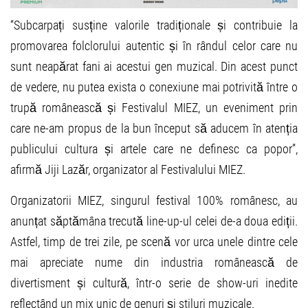
“Subcarpați susține valorile tradiționale și contribuie la
promovarea folclorului autentic și în rândul celor care nu
sunt neapărat fani ai acestui gen muzical. Din acest punct
de vedere, nu putea exista o conexiune mai potrivită între o
trupă românească și Festivalul MIEZ, un eveniment prin
care ne-am propus de la bun început să aducem în atenția
publicului cultura și artele care ne definesc ca popor”,
afirmă Jiji Lazăr, organizator al Festivalului MIEZ.
Organizatorii MIEZ, singurul festival 100% românesc, au
anunțat săptămâna trecută line-up-ul celei de-a doua ediții.
Astfel, timp de trei zile, pe scenă vor urca unele dintre cele
mai apreciate nume din industria românească de
divertisment și cultură, într-o serie de show-uri inedite
reflectând un mix unic de genuri și stiluri muzicale.