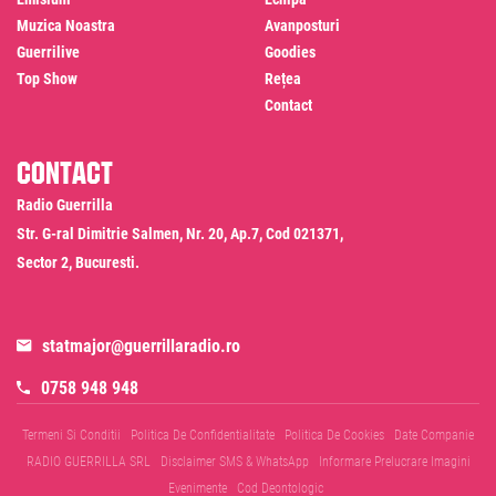
Muzica Noastra
Avanposturi
Guerrilive
Goodies
Top Show
Rețea
Contact
Contact
Radio Guerrilla
Str. G-ral Dimitrie Salmen, Nr. 20, Ap.7, Cod 021371,
Sector 2, Bucuresti.
statmajor@guerrillaradio.ro
0758 948 948
Termeni Si Conditii
Politica De Confidentialitate
Politica De Cookies
Date Companie
RADIO GUERRILLA SRL
Disclaimer SMS & WhatsApp
Informare Prelucrare Imagini
Evenimente
Cod Deontologic