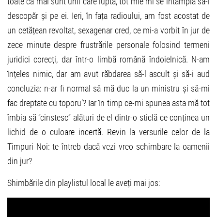
toate că mai sunt unii care luptă, tot mie mi se întâmplă să-i
descopăr și pe ei. Ieri, în fața radioului, am fost acostat de
un cetățean revoltat, sexagenar cred, ce mi-a vorbit în jur de
zece minute despre frustrările personale folosind termeni
juridici corecți, dar într-o limbă română îndoielnică. N-am
înțeles nimic, dar am avut răbdarea să-l ascult și să-i aud
concluzia: n-ar fi normal să mă duc la un ministru și să-mi
fac dreptate cu toporu’? Iar în timp ce-mi spunea asta mă tot
îmbia să “cinstesc” alături de el dintr-o sticlă ce conținea un
lichid de o culoare incertă. Revin la versurile celor de la
Timpuri Noi: te întreb dacă vezi vreo schimbare la oamenii
din jur?
Shimbările din playlistul local le aveți mai jos: