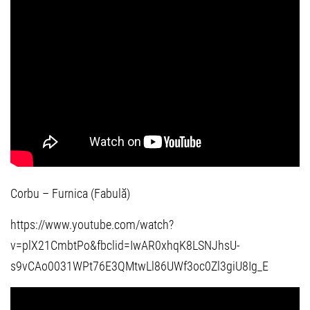
Corbu – Furnica (Fabulă)
https://www.youtube.com/watch?
v=plX21CmbtPo&fbclid=IwAR0xhqK8LSNJhsU-
s9vCAo0031WPt76E3QMtwLl86UWf3oc0Zl3giU8Ig_E