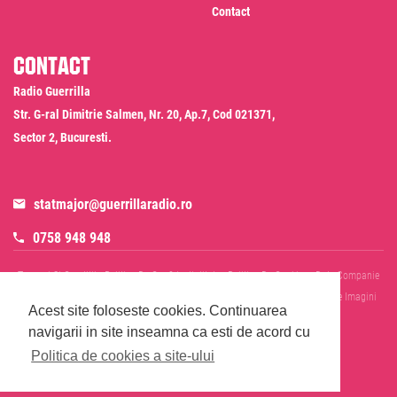
Contact
Contact
Radio Guerrilla
Str. G-ral Dimitrie Salmen, Nr. 20, Ap.7, Cod 021371,
Sector 2, Bucuresti.
statmajor@guerrillaradio.ro
0758 948 948
Termeni Si Conditii
Politica De Confidentialitate
Politica De Cookies
Date Companie
RADIO GUERRILLA SRL
Disclaimer SMS & WhatsApp
Informare Prelucrare Imagini
Acest site foloseste cookies.
Continuarea
Evenimente
Cod Deontologic
navigarii in site inseamna ca esti de acord cu
Politica de cookies a site-ului