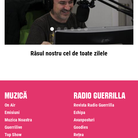
Râsul nostru cel de toate zilele
Muzică
Radio Guerrilla
On Air
Revista Radio Guerrilla
Emisiuni
Echipa
Muzica Noastra
Avanposturi
Guerrilive
Goodies
Top Show
Rețea