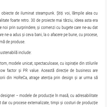
obiecte de iluminat steampunk. Știți voi, lămpile alea cu
alitate foarte retro. 30 de proiecte mai târziu, ideea asta era
e noi prin surprindere, și comenzi cu bugete care ne-au dat
e ne-a adus și ceva bani, la o afacere pe bune, cu procese,
amă de produse.
sustenabilă include:
tom, modele unicat, spectaculoase, cu ispirație din stilurile
ow factor și PR value. Această direcție de business are
norii din HoReCa, atrage atenția prin design și ar urma să
 designer – modele de producție în masă, cu adresabilitate
t dar cu procese externalizate, timpi și costuri de producție