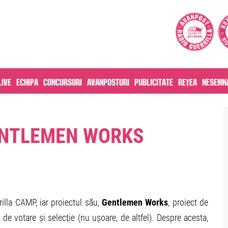
live
Echipa
Concursuri
Avanposturi
Publicitate
Rețea
Nesemna
ENTLEMEN WORKS
rilla CAMP, iar proiectul său,
Gentlemen Works
, proiect de
 de votare și selecție (nu ușoare, de altfel). Despre acesta,