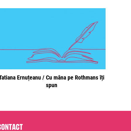
Tatiana Ernuțeanu / Cu mâna pe Rothmans îți
spun
Contact