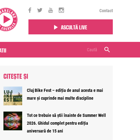
Contact
Ascultă live
tii
CITEȘTE ȘI
Cluj Bike Fest – ediția de anul acesta e mai
mare și cuprinde mai multe discipline
Tot ce trebuie să știi înainte de Summer Well
2026. Ghidul complet pentru ediția
aniversară de 15 ani