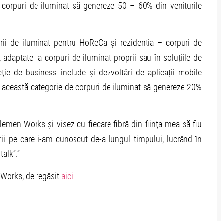
 corpuri de iluminat să genereze 50 – 60% din veniturile
arii de iluminat pentru HoReCa și rezidenția – corpuri de
, adaptate la corpuri de iluminat proprii sau în soluțiile de
ecție de business include și dezvoltări de aplicații mobile
ca această categorie de corpuri de iluminat să genereze 20%
emen Works și visez cu fiecare fibră din ființa mea să fiu
rii pe care i-am cunoscut de-a lungul timpului, lucrând în
alk”.”
 Works, de regăsit
aici
.