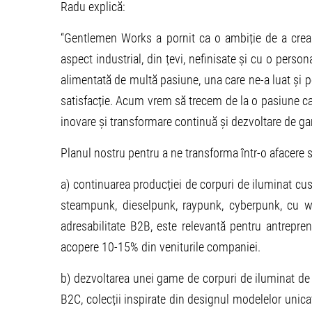
Radu explică:
“Gentlemen Works a pornit ca o ambiție de a crea 
aspect industrial, din țevi, nefinisate și cu o person
alimentată de multă pasiune, una care ne-a luat și p
satisfacție. Acum vrem să trecem de la o pasiune car
inovare și transformare continuă și dezvoltare de g
Planul nostru pentru a ne transforma într-o afacere 
a) continuarea producției de corpuri de iluminat cus
steampunk, dieselpunk, raypunk, cyberpunk, cu w
adresabilitate B2B, este relevantă pentru antrepre
acopere 10-15% din veniturile companiei.
b) dezvoltarea unei game de corpuri de iluminat de
B2C, colecții inspirate din designul modelelor unica