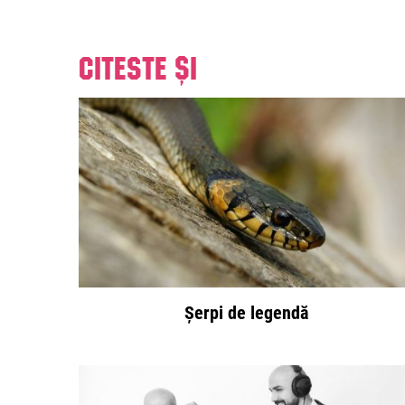
Citeste și
Șerpi de legendă