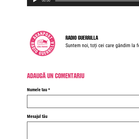
00:00
Player
Radio Guerrilla
Suntem noi, toți cei care gândim la fe
Adaugă un comentariu
Numele tau *
Mesajul tău