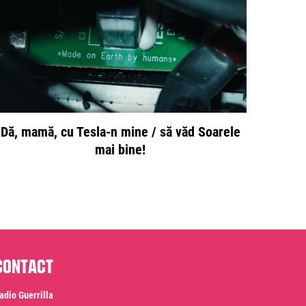
Dă, mamă, cu Tesla-n mine / să văd Soarele
mai bine!
Contact
adio Guerrilla