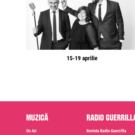
15-19 aprilie
Muzică
Radio Guerrill
On Air
Revista Radio Guerrilla