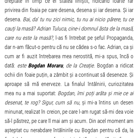
dreptate în timp ce el statea liniștit, ridicând foarte rar
privirea din foaia pe care desena, desena și iar desena. Și iar
desena.
Bai, da’ tu nu zici nimic, tu nu ai nicio părere, tu ce
cauți la masă?
Adrian Tuluca, cine-i domnul ăsta de la masă,
care nu este la masă?
, l-as fi întrebat pe șeful Propaganda,
dar n-am făcut-o pentru că nu se cădea s-o fac. Adrian, ca și
cum ar fi auzit întrebarea mea nerostită, mi-a spus, încă o
dată:
este
Bogdan Moraru
, de la Creație
. Bogdan a ridicat
ochii din foaie puțin, a zâmbit și a continuat să deseneze. Și
aproape să mă enerveze. La finalul întâlnirii, curiozitatea
mea nu a mai suportat:
Bogdan, îmi poți arăta și mie ce ai
desenat, te rog?
Sigur, cum să nu
, și mi-a întins un desen
minunat, realizat în creion, pe care l-am rugat să-mi dea voie
să-l păstrez, pe care îl mai am și acum. Din acel moment am
așteptat cu nerabdare întâlnirile cu Bogdan pentru că da, la