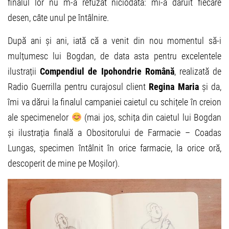
finalul lor nu m-a refuzat niciodată: mi-a dăruit fiecare
desen, câte unul pe întâlnire.
După ani și ani, iată că a venit din nou momentul să-i
mulțumesc lui Bogdan, de data asta pentru excelentele
ilustrații
Compendiul de Ipohondrie Română
, realizată de
Radio Guerrilla pentru curajosul client
Regina Maria
și da,
îmi va dărui la finalul campaniei caietul cu schițele în creion
ale specimenelor
(mai jos, schița din caietul lui Bogdan
și ilustrația finală a Obositorului de Farmacie – Coadas
Lungas, specimen întâlnit în orice farmacie, la orice oră,
descoperit de mine pe Moșilor).