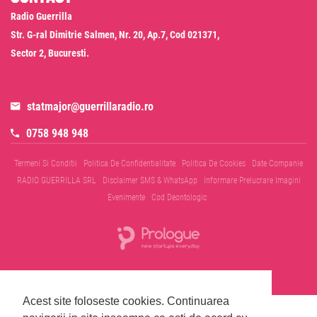
Radio Guerrilla
Str. G-ral Dimitrie Salmen, Nr. 20, Ap.7, Cod 021371,
Sector 2, Bucuresti.
statmajor@guerrillaradio.ro
0758 948 948
Termeni Si Conditii
Politica De Confidentialitate
Politica De Cookies
Date Companie
RADIO GUERRILLA SRL
Disclaimer SMS & WhatsApp
Informare Prelucrare Imagini
Evenimente
Cod Deontologic
© 2026 Radio Guerrilla - Toate drepturile rezervate
Acest site foloseste cookies.
Continuarea