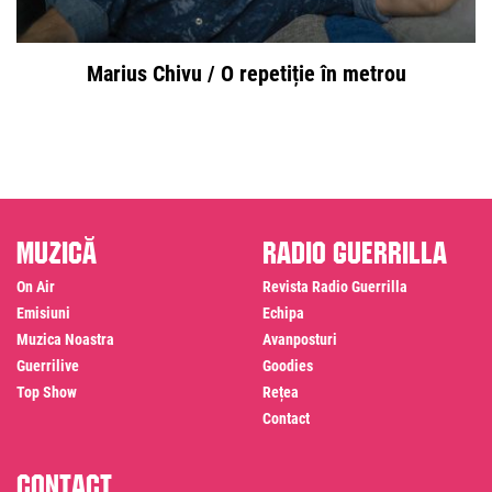
Marius Chivu / O repetiție în metrou
Muzică
Radio Guerrilla
On Air
Revista Radio Guerrilla
Emisiuni
Echipa
Muzica Noastra
Avanposturi
Guerrilive
Goodies
Top Show
Rețea
Contact
Contact