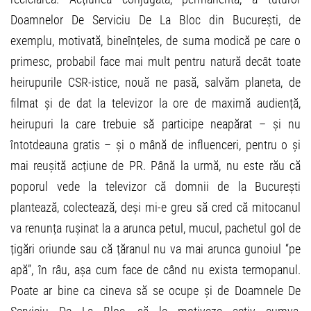
Doamnelor De Serviciu De La Bloc din București, de
exemplu, motivată, bineînțeles, de suma modică pe care o
primesc, probabil face mai mult pentru natură decât toate
heirupurile CSR-istice, nouă ne pasă, salvăm planeta, de
filmat și de dat la televizor la ore de maximă audiență,
heirupuri la care trebuie să participe neapărat – și nu
întotdeauna gratis – și o mână de influenceri, pentru o și
mai reușită acțiune de PR. Până la urmă, nu este rău că
poporul vede la televizor că domnii de la București
plantează, colectează, deși mi-e greu să cred că mitocanul
va renunța rușinat la a arunca petul, mucul, pachetul gol de
țigări oriunde sau că țăranul nu va mai arunca gunoiul “pe
apă”, în râu, așa cum face de când nu exista termopanul.
Poate ar bine ca cineva să se ocupe și de Doamnele De