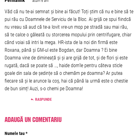
Permalink
acum 6 ani
Văd că nu te-ai semnat și bine ai făcut! Toți știm că nu e bine să te
pui rău cu Doamnele de Serviciu de la Bloc. Ai grijă ce spui fiindcă
nu vreau să aud că te-a lovit vre-un mop pe stradă sau mai rău,
să te calce o găleată cu storcerea mopului prin centrifugare, chiar
când voiai să intri la mega. HR-ista de la noi din firmă este
Roxana, până și GM-ul este Bogdan, dar Doamna ? Ei bine
Doamna vine de dimineață și și are grijă de tot, și de flori și este
rugată, dacă se poate să …, haide dom’le pentru câteva sticle
goale din sala de ședințe să o chemăm pe doamna? Ar putea
fiecare să și le arunce la coș, hai că până la urmă este o chestie
de bun simț! Auzi, s-o chemi pe Doamna!
RASPUNDE
Adaugă un comentariu
Numele tau *