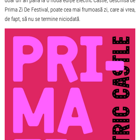
doar un an până la o nouă ediție Electric Castle, deschisă de
Prima Zi De Festival, poate cea mai frumoasă zi, care ai vrea,
de fapt, să nu se termine niciodată.