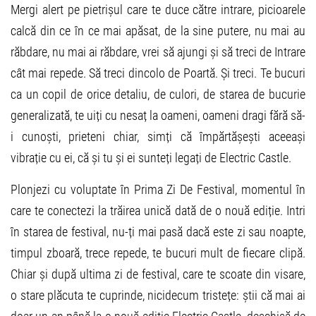
Mergi alert pe pietrișul care te duce către intrare, picioarele
calcă din ce în ce mai apăsat, de la sine putere, nu mai au
răbdare, nu mai ai răbdare, vrei să ajungi și să treci de Intrare
cât mai repede. Să treci dincolo de Poartă. Și treci. Te bucuri
ca un copil de orice detaliu, de culori, de starea de bucurie
generalizată, te uiți cu nesaț la oameni, oameni dragi fără să-
i cunoști, prieteni chiar, simți că împărtășești aceeași
vibrație cu ei, că și tu și ei sunteți legați de Electric Castle.
Plonjezi cu voluptate în Prima Zi De Festival, momentul în
care te conectezi la trăirea unică dată de o nouă ediție. Intri
în starea de festival, nu-ți mai pasă dacă este zi sau noapte,
timpul zboară, trece repede, te bucuri mult de fiecare clipă.
Chiar și după ultima zi de festival, care te scoate din visare,
o stare plăcuta te cuprinde, nicidecum tristețe: știi că mai ai