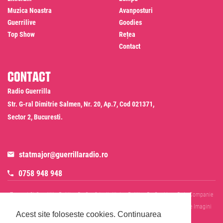
Muzica Noastra
Avanposturi
Guerrilive
Goodies
Top Show
Rețea
Contact
Contact
Radio Guerrilla
Str. G-ral Dimitrie Salmen, Nr. 20, Ap.7, Cod 021371,
Sector 2, Bucuresti.
statmajor@guerrillaradio.ro
0758 948 948
Termeni Si Conditii
Politica De Confidentialitate
Politica De Cookies
Date Companie
RADIO GUERRILLA SRL
Disclaimer SMS & WhatsApp
Informare Prelucrare Imagini
Acest site foloseste cookies.
Continuarea
Evenimente
Cod Deontologic