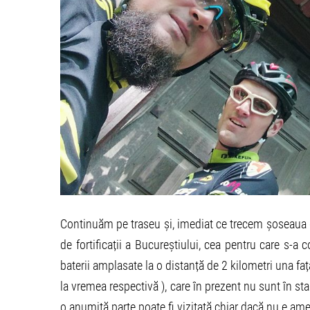
Continuăm pe traseu și, imediat ce trecem șoseaua de
de fortificații a Bucureștiului, cea pentru care s-a 
baterii amplasate la o distanță de 2 kilometri una faț
la vremea respectivă ), care în prezent nu sunt în st
o anumită parte poate fi vizitată chiar dacă nu e ame