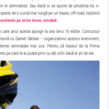
ă ni le semnaleze. Sau dacă ni se spune de prezența lor, n-
sperie de o cursă mai lungă pe un traseu off-road, neștiind
xcelente pe orice teren, oricând.
e,
care anul acesta ajunge la cea de-a 10 ediție. Concursul
reună cu Daniel Sărdan – organizatorul acestui eveniment,
oblemei semnalate mai sus. Pentru că traseul de la Prima
s pe care le-ai putea privi cu alți ochi dacă ai ști de ele.