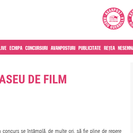
live
Echipa
Concursuri
Avanposturi
Publicitate
Rețea
Nesemna
ASEU DE FILM
 concurs se întâmplă, de multe ori, să fie pline de repere