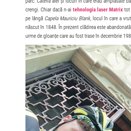
parc. Câteva alei și locuri în care erau amplasate bă
crengi. Chiar dacă n-ai
tehnologia laser Matrix
tot 
pe lângă
Capela Mauriciu Blank
, locul în care a vr
născut în 1848. În prezent clădirea este abandonată,
urme de gloanțe care au fost trase în decembrie 1989