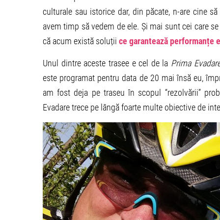
culturale sau istorice dar, din păcate, n-are cine s
avem timp să vedem de ele. Și mai sunt cei care se 
că acum există soluții
ce garantează performanțe e
Unul dintre aceste trasee e cel de la
Prima Evadar
este programat pentru data de 20 mai însă eu, împ
am fost deja pe traseu în scopul “rezolvării” pr
Evadare trece pe lângă foarte multe obiective de intere