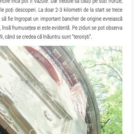
ncile încă pot fi văzute. Dar trebuie să cauți pe sub frunze,
le poți descoperi. La doar 2-3 kilometri de la start se trece
ut să fie îngropat un important bancher de origine evreiască
 însă frumusețea ei este evidentă. Pe ziduri se pot observa
, când se credea că înăuntru sunt “teroriști”.