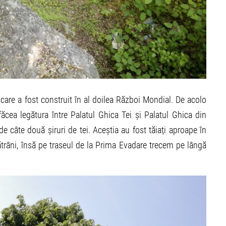
are a fost construit în al doilea Război Mondial. De acolo
cea legătura între Palatul Ghica Tei și Palatul Ghica din
de câte două șiruri de tei. Aceștia au fost tăiați aproape în
bătrâni, însă pe traseul de la Prima Evadare trecem pe lângă