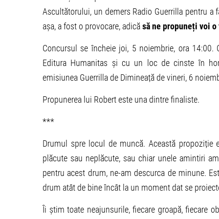
Ascultătorului, un demers Radio Guerrilla pentru a f
așa, a fost o provocare, adică
să ne propuneți voi o
Concursul se încheie joi, 5 noiembrie, ora 14:00. C
Editura Humanitas și cu un loc de cinste în home
emisiunea Guerrilla de Dimineață de vineri, 6 noiemb
Propunerea lui Robert este una dintre finaliste.
***
Drumul spre locul de muncă. Această propoziție e
plăcute sau neplăcute, sau chiar unele amintiri a
pentru acest drum, ne-am descurca de minune. Est
drum atât de bine încât la un moment dat se proiecte
Îi știm toate neajunsurile, fiecare groapă, fiecare 