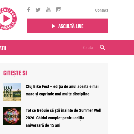
Contact
Ascultă live
tii
CITEȘTE ȘI
Cluj Bike Fest – ediția de anul acesta e mai
mare și cuprinde mai multe discipline
Tot ce trebuie să știi înainte de Summer Well
2026. Ghidul complet pentru ediția
aniversară de 15 ani