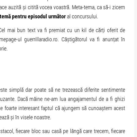
ace auzită și citită vocea voastră. Meta-tema, ca să-i zicem
 temă pentru episodul următor
al concursului.
el mai bun text va fi premiat cu un kil de cărți oferit de
page-ul guerrillaradio.ro. Câștigătorul va fi anunțat în
rie.
ste simplă dar poate să ne trezească diferite sentimente
muzante. Dacă mâine ne-am lua angajamentul de a fi ghizi
e foarte interesant faptul că ajungem să cunoaștem acest
ază și în visele noastre.
obstacol, fiecare bloc sau casă pe lângă care trecem, fiecare