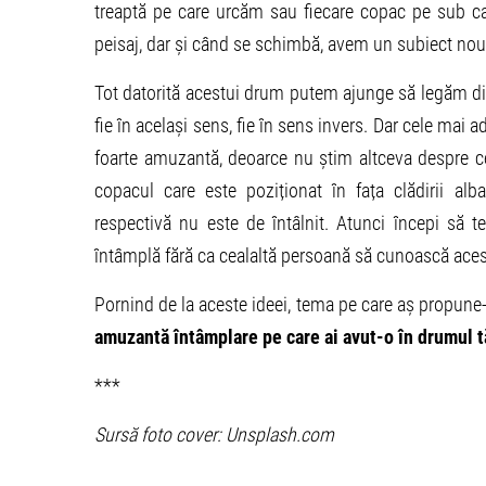
treaptă pe care urcăm sau fiecare copac pe sub car
peisaj, dar și când se schimbă, avem un subiect nou
Tot datorită acestui drum putem ajunge să legăm dife
fie în același sens, fie în sens invers. Dar cele mai
foarte amuzantă, deoarce nu știm altceva despre ce
copacul care este poziționat în fața clădirii al
respectivă nu este de întâlnit. Atunci începi să t
întâmplă fără ca cealaltă persoană să cunoască acest
Pornind de la aceste ideei, tema pe care aș propun
amuzantă întâmplare pe care ai avut-o în drumul t
***
Sursă foto cover: Unsplash.com