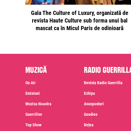
Gala The Culture of Luxury, organizată de
revista Haute Culture sub forma unui bal
mascat ca în Micul Paris de odinioară
Muzică
Radio Guerrill
On Air
Revista Radio Guerrilla
Emisiuni
Echipa
Muzica Noastra
Avanposturi
Guerrilive
Goodies
Top Show
Rețea