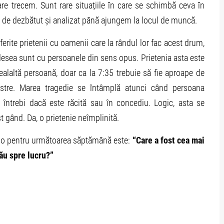
e trecem. Sunt rare situațiile în care se schimbă ceva în
 de dezbătut și analizat până ajungem la locul de muncă.
rite prietenii cu oamenii care la rândul lor fac acest drum,
 adesea sunt cu persoanele din sens opus. Prietenia asta este
alaltă persoană, doar ca la 7:35 trebuie să fie aproape de
bastre. Marea tragedie se întâmplă atunci când persoana
e întrebi dacă este răcită sau în concediu. Logic, asta se
 gând. Da, o prietenie neîmplinită.
e-o pentru următoarea săptămână este:
“Care a fost cea mai
ău spre lucru?”