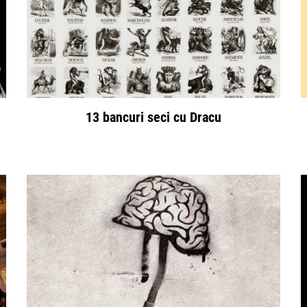
13 bancuri seci cu Dracu