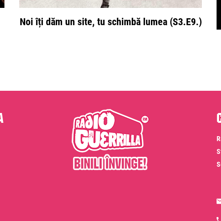
Noi îți dăm un site, tu schimbă lumea (S3.E9.)
a
R
S
S