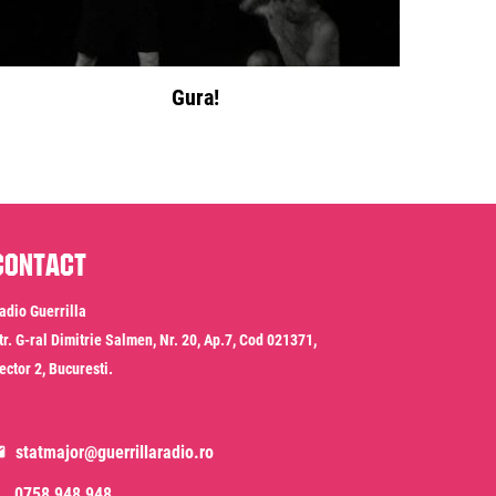
Gura!
Contact
adio Guerrilla
tr. G-ral Dimitrie Salmen, Nr. 20, Ap.7, Cod 021371,
ector 2, Bucuresti.
statmajor@guerrillaradio.ro
0758 948 948