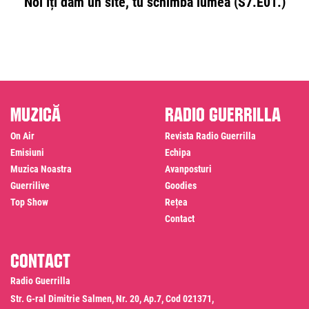
Noi îți dăm un site, tu schimbă lumea (S7.E01.)
Muzică
Radio Guerrilla
On Air
Revista Radio Guerrilla
Emisiuni
Echipa
Muzica Noastra
Avanposturi
Guerrilive
Goodies
Top Show
Rețea
Contact
Contact
Radio Guerrilla
Str. G-ral Dimitrie Salmen, Nr. 20, Ap.7, Cod 021371,