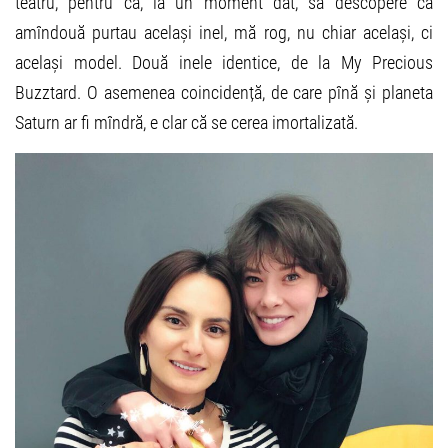
teatru, pentru ca, la un moment dat, să descopere că
amîndouă purtau același inel, mă rog, nu chiar același, ci
același model. Două inele identice, de la My Precious
Buzztard. O asemenea coincidență, de care pînă și planeta
Saturn ar fi mîndră, e clar că se cerea imortalizată.