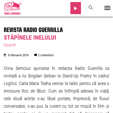
REVISTA RADIO GUERRILLA
STĂPÎNELE INELULUI
Egografii
8 februarie 2018
2 comentarii
Crina Semciuc ajunsese în redacția Radio Guerrilla ca
invitată a lui Bogdan Șerban la Stand-Up Poetry în cadrul
LogOut. Carla Maria Teaha venise la radio pentru că avea o
emisiune Roz de făcut. Cum se întîmplă adesea în viață,
cele două actrițe s-au lăsat purtate, împreună, de fluxul
conversației, s-au pus la curent cu tot ce mișcă în film și