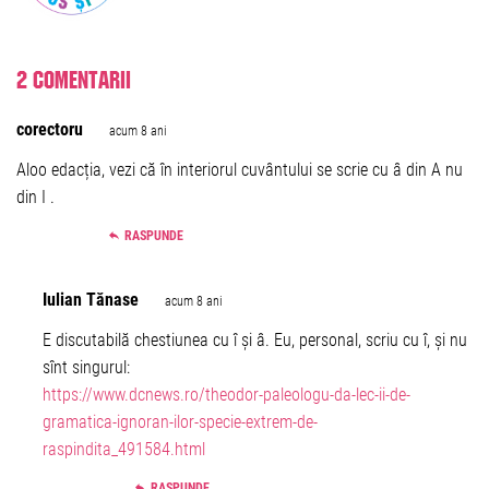
2 comentarii
corectoru
acum 8 ani
Aloo edacția, vezi că în interiorul cuvântului se scrie cu â din A nu
din I .
RASPUNDE
Iulian Tănase
acum 8 ani
E discutabilă chestiunea cu î și â. Eu, personal, scriu cu î, și nu
sînt singurul:
https://www.dcnews.ro/theodor-paleologu-da-lec-ii-de-
gramatica-ignoran-ilor-specie-extrem-de-
raspindita_491584.html
RASPUNDE