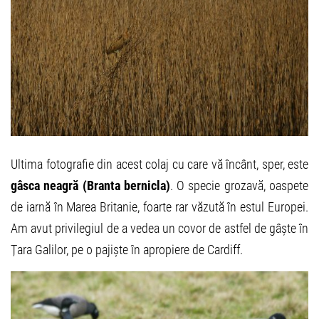
Ultima fotografie din acest colaj cu care vă încânt, sper, este
gâsca neagră (Branta bernicla)
. O specie grozavă, oaspete
de iarnă în Marea Britanie, foarte rar văzută în estul Europei.
Am avut privilegiul de a vedea un covor de astfel de gâște în
Țara Galilor, pe o pajiște în apropiere de Cardiff.