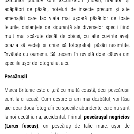
parcurilor publice sunt ascunzători (hides), hrănitori și
adăpători de păsări, hoteluri de insecte precum și alte
amenajări care fac viața mai ușoară păsărilor de toate
felurile, distanțele de siguranță ale diverselor specii fiind
mult mai scăzute decât de obicei, cu alte cuvinte aveți
ocazia să vedeți și chiar să fotografiați păsări nesimțite,
învățate cu oamenii. Să trecem în revistă doar câteva din
speciile ușor de fotografiat aici.
Pescărușii
Marea Britanie este o țară cu multă coastă, deci pescărușii
sunt la ei acasă. Cum despre ei am mai dezbătut, voi lăsa
aici doar doua fotografii cu speciile abundente, care nu sunt
la noi decât iarna, accidental. Primul,
pescărușul negricios
(Larus fuscus)
, un pescăruș de talie mare, ușor de