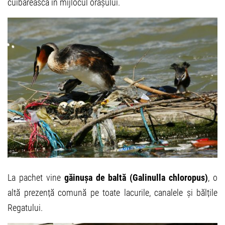
cuibărească în mijlocul orașului.
La pachet vine
găinușa de baltă (Galinulla chloropus)
, o
altă prezență comună pe toate lacurile, canalele și bălțile
Regatului.