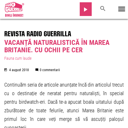
REVISTA RADIO GUERRILLA
VACANȚĂ NATURALISTICĂ ÎN MAREA
BRITANIE. CU OCHII PE CER
Fauna cum laude
4 august 2018
0 commentarii
Continuăm seria de articole anunțate încă din articolul trecut
cu o destinație de neratat pentru naturaliști, în special
pentru birdwatch-eri. Dacă te-a apucat boala uitatului după
zburătoare de toate felurile, atunci Marea Britanie este
primul loc în care veți merge să vă ascuțiți paloșul
cunoașterii.