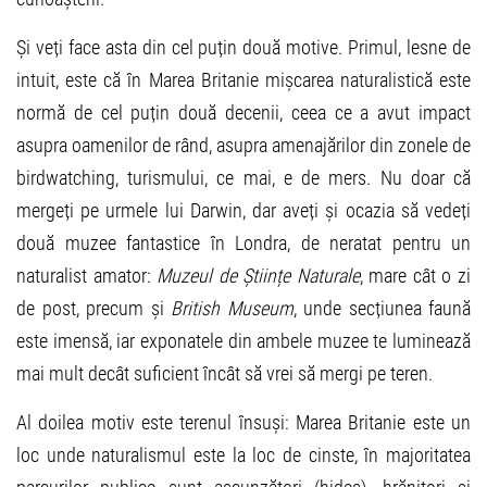
Și veți face asta din cel puțin două motive. Primul, lesne de
intuit, este că în Marea Britanie mișcarea naturalistică este
normă de cel puțin două decenii, ceea ce a avut impact
asupra oamenilor de rând, asupra amenajărilor din zonele de
birdwatching, turismului, ce mai, e de mers. Nu doar că
mergeți pe urmele lui Darwin, dar aveți și ocazia să vedeți
două muzee fantastice în Londra, de neratat pentru un
naturalist amator:
Muzeul de Științe Naturale
, mare cât o zi
de post, precum și
British Museum
, unde secțiunea faună
este imensă, iar exponatele din ambele muzee te luminează
mai mult decât suficient încât să vrei să mergi pe teren.
Al doilea motiv este terenul însuși: Marea Britanie este un
loc unde naturalismul este la loc de cinste, în majoritatea