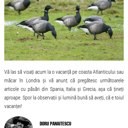
Vă las să visați acum la o vacanță pe coasta Atlanticului sau
măcar în Londra și vă anunț că pregătesc următoarele
articole cu păsări din Spania, Italia și Grecia, așa că țineți
aproape. Spor la observații și lumină bună să aveți, că e toiul
vacanței!
Doru Panaitescu