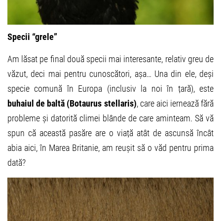
Specii “grele”
Am lăsat pe final două specii mai interesante, relativ greu de
văzut, deci mai pentru cunoscători, așa… Una din ele, deși
specie comună în Europa (inclusiv la noi în țară), este
buhaiul de baltă (Botaurus stellaris)
, care aici iernează fără
probleme și datorită climei blânde de care aminteam. Să vă
spun că această pasăre are o viață atât de ascunsă încât
abia aici, în Marea Britanie, am reușit să o văd pentru prima
dată?