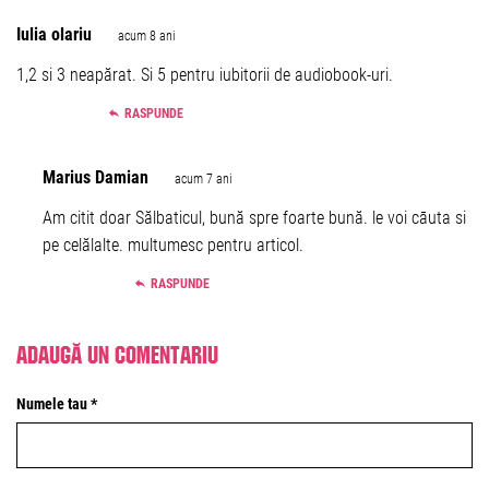
Iulia olariu
acum 8 ani
1,2 si 3 neapărat. Si 5 pentru iubitorii de audiobook-uri.
RASPUNDE
Marius Damian
acum 7 ani
Am citit doar Sălbaticul, bună spre foarte bună. le voi cāuta si
pe celălalte. multumesc pentru articol.
RASPUNDE
Adaugă un comentariu
Numele tau *