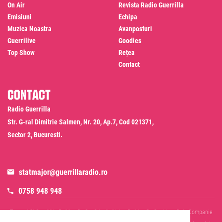
On Air
Revista Radio Guerrilla
Emisiuni
Echipa
Muzica Noastra
Avanposturi
Guerrilive
Goodies
Top Show
Rețea
Contact
Contact
Radio Guerrilla
Str. G-ral Dimitrie Salmen, Nr. 20, Ap.7, Cod 021371,
Sector 2, Bucuresti.
statmajor@guerrillaradio.ro
0758 948 948
Termeni Si Conditii
Politica De Confidentialitate
Politica De Cookies
Date Companie