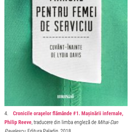
4.
Cronicile oraşelor flămânde #1. Mașinării infernale,
Philip Reeve
, traducere din limba engleză de
Mihai-Dan
Pavelescu
, Editura Paladin, 2018