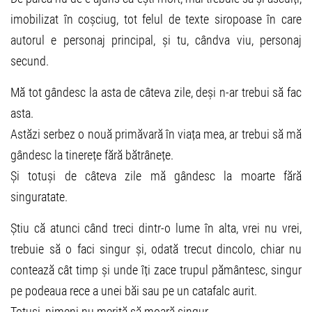
imobilizat în coșciug, tot felul de texte siropoase în care
autorul e personaj principal, și tu, cândva viu, personaj
secund.
Mă tot gândesc la asta de câteva zile, deși n-ar trebui să fac
asta.
Astăzi serbez o nouă primăvară în viața mea, ar trebui să mă
gândesc la tinerețe fără bătrânețe.
Și totuși de câteva zile mă gândesc la moarte fără
singuratate.
Știu că atunci când treci dintr-o lume în alta, vrei nu vrei,
trebuie să o faci singur și, odată trecut dincolo, chiar nu
contează cât timp și unde îți zace trupul pământesc, singur
pe podeaua rece a unei băi sau pe un catafalc aurit.
Totuși, nimeni nu merită să moară singur.