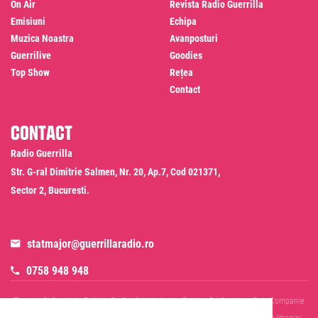
On Air
Revista Radio Guerrilla
Emisiuni
Echipa
Muzica Noastra
Avanposturi
Guerrilive
Goodies
Top Show
Rețea
Contact
Contact
Radio Guerrilla
Str. G-ral Dimitrie Salmen, Nr. 20, Ap.7, Cod 021371,
Sector 2, Bucuresti.
statmajor@guerrillaradio.ro
0758 948 948
Termeni Si Conditii
Politica De Confidentialitate
Politica De Cookies
Date Companie
RADIO GUERRILLA SRL
Disclaimer SMS & WhatsApp
Informare Prelucrare Imagini