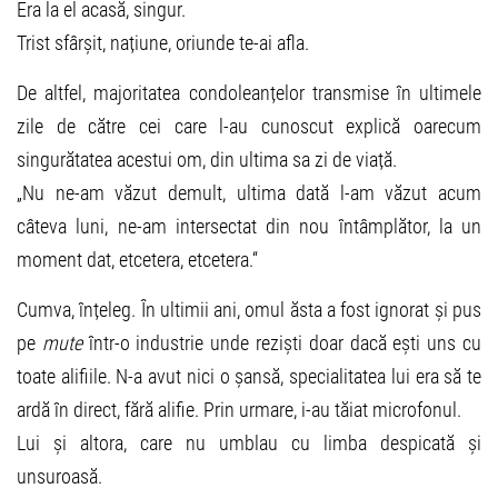
Era la el acasă, singur.
Trist sfârșit, națiune, oriunde te-ai afla.
De altfel, majoritatea condoleanțelor transmise în ultimele
zile de către cei care l-au cunoscut explică oarecum
singurătatea acestui om, din ultima sa zi de viață.
„Nu ne-am văzut demult, ultima dată l-am văzut acum
câteva luni, ne-am intersectat din nou întâmplător, la un
moment dat, etcetera, etcetera.“
Cumva, înțeleg. În ultimii ani, omul ăsta a fost ignorat și pus
pe
mute
într-o industrie unde reziști doar dacă ești uns cu
toate alifiile. N-a avut nici o șansă, specialitatea lui era să te
ardă în direct, fără alifie. Prin urmare, i-au tăiat microfonul.
Lui și altora, care nu umblau cu limba despicată și
unsuroasă.