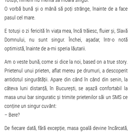
O vorbă bună și o mână să poți strânge, înainte de a face
pasul cel mare.
E totuși o zi fericită în viața mea, încă trăiesc, fluier și, Slavă
Domnului, nu sunt singur. Închei, așadar, într-o notă
optimistă, înainte de a-mi speria lăutarii.
Am o veste bună, come si dice la noi, based on a true story.
Prietenul unui prieten, aflat mereu pe drumuri, a descoperit
antidotul singurătății. Apare din când în când din senin, la
câteva luni distanță, în București, se așază confortabil la
masa unui bar singuratic și trimite prietenilor săi un SMS ce
conține un singur cuvânt:
– Bere?
De fiecare dată, fără excepție, masa goală devine încărcată,