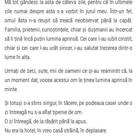
Mă tot gândesc la asta de câteva zile, pentru că în ultimele
zile numai despre asta s-a vorbit în jurul meu. Într-un fel,
omul ăsta n-a reușit să treacă neobservat până la capăt.
Familia, prietenii, cunoștințele, chiar și dușmanii au încercat
să îi țină încă puțin lumina aprinsă. Cei care l-au iubit cinstit,
chiar și cei care l-au urât sincer, i-au salutat trecerea dintr-o
lume în alta.
Urmați de zeci, sute, mii de oameni ce și-au reamintit că, la
un moment dat, vocea acestui om le ținea lumina aprinsă în
minte.
Și totuși s-a stins singur, în tăcere, pe podeaua casei unde o
zi întreagă nu s-a aflat țipenie de om.
O zi întreagă, de la răsărit până la apus.
Nu era la hotel, în vreo casă străină, în deplasare.