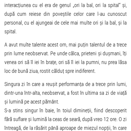
interacțiunea cu el era de genul „ori la bal, ori la spital“ și,
după cum reiese din poveștile celor care l-au cunoscut
personal, cu el ajungeai de cele mai multe ori și la bal, și la
spital.
A avut multe talente acest om, mai puțin talentul de a trece
prin lume neobservat. Pe unde călca, prieteni și dușmani, îți
venea ori să îl iei în brațe, ori să îl iei la pumni, nu prea lăsa
loc de bună ziua, rostit călduț spre indiferent.
Singura zi în care a reușit performanța de a trece prin lumi,
dintr-una într-alta, neobservat, a fost în ultima sa zi de viață
și lumină pe acest pământ.
S-a stins singur în baie, în toiul dimineții, fiind descoperit
fără suflare și lumină la ceas de seară, după vreo 12 ore. O zi
întreagă, de la răsărit până aproape de miezul nopții, în care