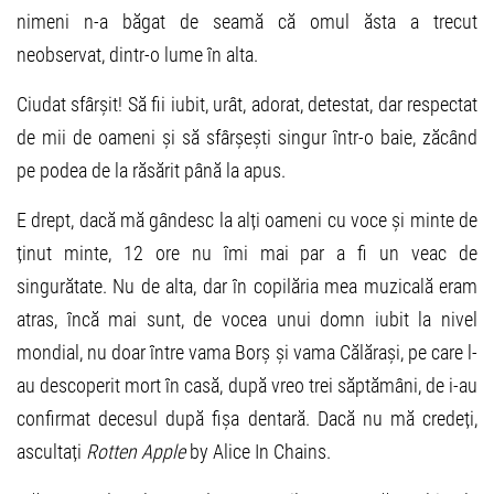
nimeni n-a băgat de seamă că omul ăsta a trecut
neobservat, dintr-o lume în alta.
Ciudat sfârșit! Să fii iubit, urât, adorat, detestat, dar respectat
de mii de oameni și să sfârșești singur într-o baie, zăcând
pe podea de la răsărit până la apus.
E drept, dacă mă gândesc la alți oameni cu voce și minte de
ținut minte, 12 ore nu îmi mai par a fi un veac de
singurătate. Nu de alta, dar în copilăria mea muzicală eram
atras, încă mai sunt, de vocea unui domn iubit la nivel
mondial, nu doar între vama Borș și vama Călărași, pe care l-
au descoperit mort în casă, după vreo trei săptămâni, de i-au
confirmat decesul după fișa dentară. Dacă nu mă credeți,
ascultați
Rotten Apple
by Alice In Chains.