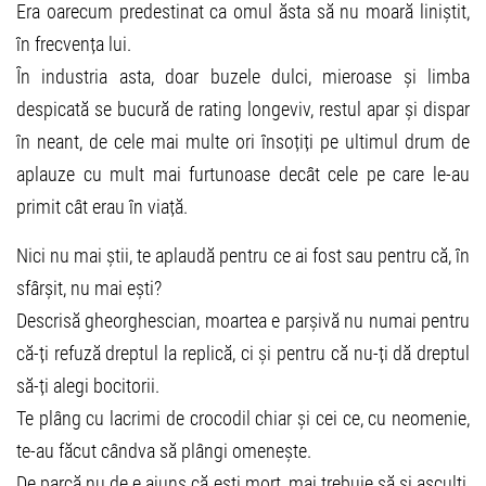
Era oarecum predestinat ca omul ăsta să nu moară liniștit,
în frecvența lui.
În industria asta, doar buzele dulci, mieroase și limba
despicată se bucură de rating longeviv, restul apar și dispar
în neant, de cele mai multe ori însoțiți pe ultimul drum de
aplauze cu mult mai furtunoase decât cele pe care le-au
primit cât erau în viață.
Nici nu mai știi, te aplaudă pentru ce ai fost sau pentru că, în
sfârșit, nu mai ești?
Descrisă gheorghescian, moartea e parșivă nu numai pentru
că-ți refuză dreptul la replică, ci și pentru că nu-ți dă dreptul
să-ți alegi bocitorii.
Te plâng cu lacrimi de crocodil chiar și cei ce, cu neomenie,
te-au făcut cândva să plângi omenește.
De parcă nu de e ajuns că ești mort, mai trebuie să și asculți,