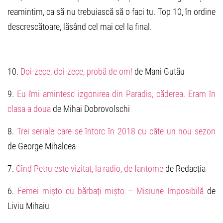
reamintim, ca să nu trebuiască să o faci tu. Top 10, în ordine
descrescătoare, lăsând cel mai cel la final.
10.
Doi-zece, doi-zece, probă de om!
de Mani Gutău
9.
Eu îmi amintesc izgonirea din Paradis, căderea. Eram în
clasa a doua
de Mihai Dobrovolschi
8.
Trei seriale care se întorc în 2018 cu câte un nou sezon
de George Mihalcea
7.
Cînd Petru este vizitat, la radio, de fantome
de Redacția
6.
Femei mișto cu bărbați mișto – Misiune Imposibilă
de
Liviu Mihaiu