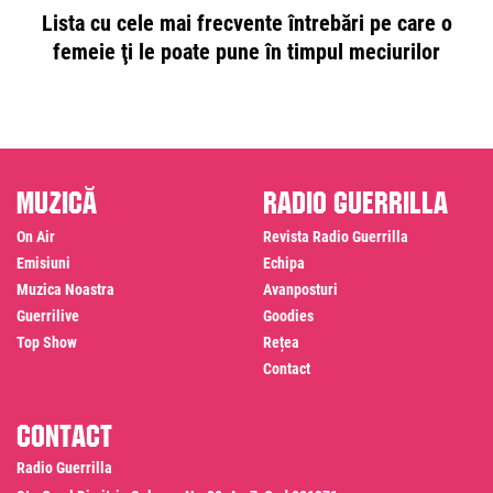
Lista cu cele mai frecvente întrebări pe care o
femeie ţi le poate pune în timpul meciurilor
Muzică
Radio Guerrilla
On Air
Revista Radio Guerrilla
Emisiuni
Echipa
Muzica Noastra
Avanposturi
Guerrilive
Goodies
Top Show
Rețea
Contact
Contact
Radio Guerrilla