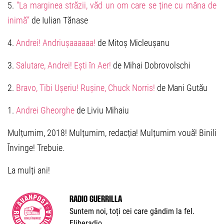
5.
“La marginea străzii, văd un om care se ține cu mâna de
inimă”
de Iulian Tănase
4.
Andrei! Andriușaaaaaa!
de Mitoș Micleușanu
3.
Salutare, Andrei! Ești în Aer!
de Mihai Dobrovolschi
2.
Bravo, Tibi Ușeriu! Rușine, Chuck Norris!
de Mani Gutău
1.
Andrei Gheorghe
de Liviu Mihaiu
Mulțumim, 2018! Mulțumim, redacția! Mulțumim vouă! Binili
Învinge! Trebuie.
La mulți ani!
Radio Guerrilla
Suntem noi, toți cei care gândim la fel.
Eliberadio.