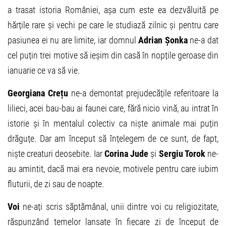
a trasat istoria României, așa cum este ea dezvăluită pe
hărțile rare și vechi pe care le studiază zilnic și pentru care
pasiunea ei nu are limite, iar domnul
Adrian Șonka
ne-a dat
cel puțin trei motive să ieșim din casă în nopțile geroase din
ianuarie ce va să vie.
Georgiana Crețu
ne-a demontat prejudecățile referitoare la
lilieci, acei bau-bau ai faunei care, fără nicio vină, au intrat în
istorie și în mentalul colectiv ca niște animale mai puțin
drăguțe. Dar am început să înțelegem de ce sunt, de fapt,
niște creaturi deosebite. Iar
Corina Jude
și
Sergiu Torok
ne-
au amintit, dacă mai era nevoie, motivele pentru care iubim
fluturii, de zi sau de noapte.
Voi
ne-ați scris săptămânal, unii dintre voi cu religiozitate,
răspunzând temelor lansate în fiecare zi de început de