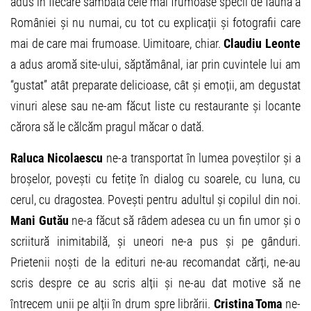
adus în fiecare sâmbătă cele mai frumoase specii de faună a
României și nu numai, cu tot cu explicații și fotografii care
mai de care mai frumoase. Uimitoare, chiar.
Claudiu Leonte
a adus aromă site-ului, săptămânal, iar prin cuvintele lui am
“gustat” atât preparate delicioase, cât și emoții, am degustat
vinuri alese sau ne-am făcut liste cu restaurante și locante
cărora să le călcăm pragul măcar o dată.
Raluca Nicolaescu
ne-a transportat în lumea poveștilor și a
broșelor, povești cu fetițe în dialog cu soarele, cu luna, cu
cerul, cu dragostea. Povești pentru adultul și copilul din noi.
Mani Gutău
ne-a făcut să râdem adesea cu un fin umor și o
scriitură inimitabilă, și uneori ne-a pus și pe gânduri.
Prietenii noști de la edituri ne-au recomandat cărți, ne-au
scris despre ce au scris alții și ne-au dat motive să ne
întrecem unii pe alții în drum spre librării.
Cristina Toma
ne-