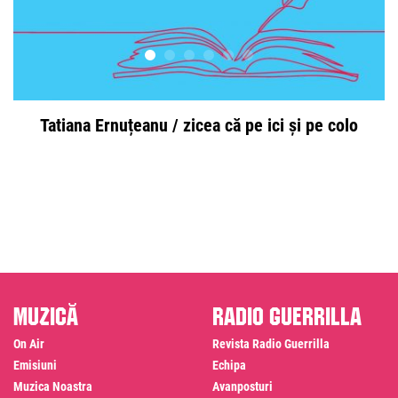
Tatiana Ernuțeanu / zicea că pe ici și pe colo
t
Muzică
Radio Guerrilla
On Air
Revista Radio Guerrilla
Emisiuni
Echipa
Muzica Noastra
Avanposturi