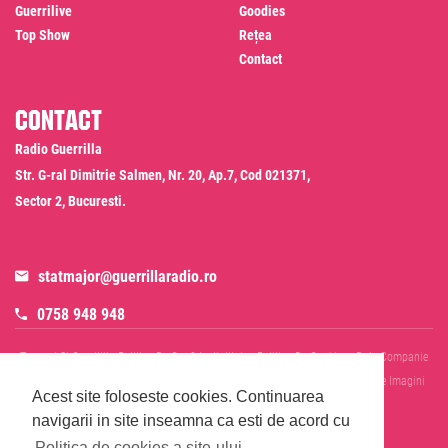
Guerrilive
Goodies
Top Show
Rețea
Contact
Contact
Radio Guerrilla
Str. G-ral Dimitrie Salmen, Nr. 20, Ap.7, Cod 021371,
Sector 2, Bucuresti.
statmajor@guerrillaradio.ro
0758 948 948
Termeni Si Conditii
Politica De Confidentialitate
Politica De Cookies
Date Companie
RADIO GUERRILLA SRL
Disclaimer SMS & WhatsApp
Informare Prelucrare Imagini
Acest site foloseste cookies.
Continuarea
Evenimente
Cod Deontologic
navigarii in site inseamna ca esti de acord cu
Politica de cookies a site-ului